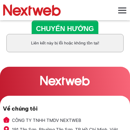
Bỏ
qua
nội
dung
CHUYỂN HƯỚNG
Liên kết này bị lỗi hoặc không tồn tại!
Về chúng tôi
CÔNG TY TNHH TMDV NEXTWEB
191 Tân Sơn, Phường Tân Sơn, TP Hồ Chí Minh, Việt