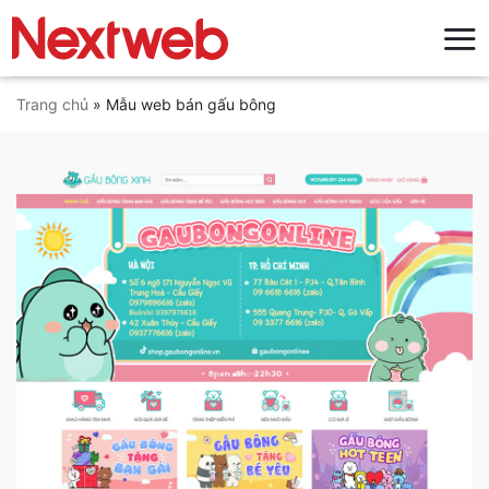
Bỏ
qua
nội
dung
Trang chủ
»
Mẫu web bán gấu bông