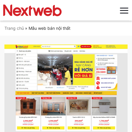
Bỏ
qua
nội
dung
Trang chủ
»
Mẫu web bán nội thất