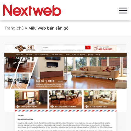
Bỏ
qua
nội
dung
Trang chủ
»
Mẫu web bán sàn gỗ