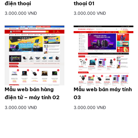
điện thoại
thoại 01
3.000.000 VNĐ
3.000.000 VNĐ
Mẫu web bán hàng
Mẫu web bán máy tính
điện tử – máy tính 02
03
3.000.000 VNĐ
3.000.000 VNĐ