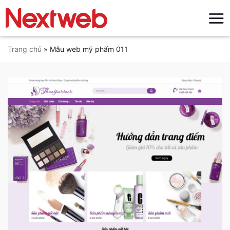
Bỏ
qua
nội
dung
Trang chủ
»
Mẫu web mỹ phẩm 011