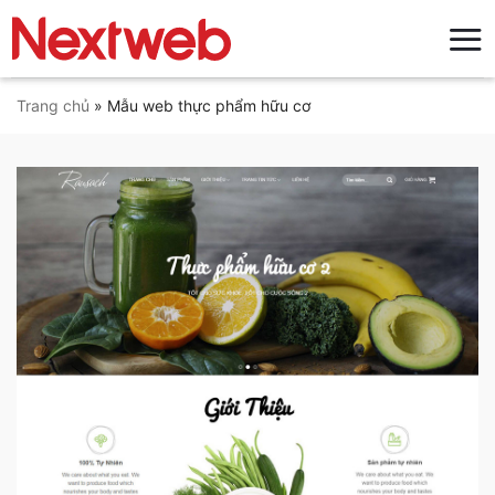
Bỏ
qua
nội
dung
Trang chủ
»
Mẫu web thực phẩm hữu cơ