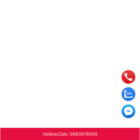
Hotline/Zalo: 0983676959