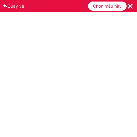
Quay về
Chọn mẫu này