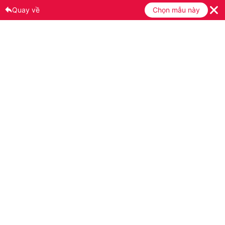
Quay về
Chọn mẫu này