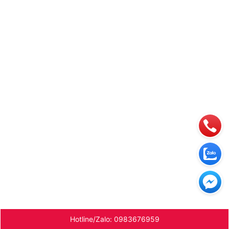
Hotline/Zalo: 0983676959