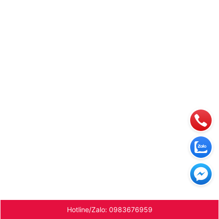
Hotline/Zalo: 0983676959