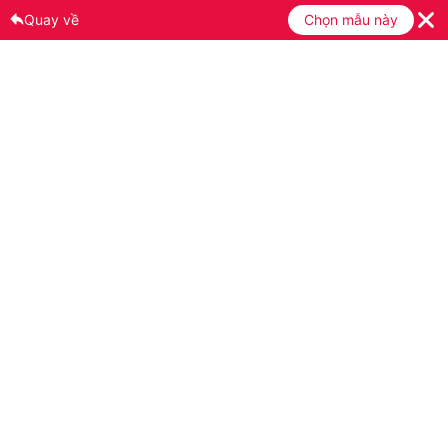
Quay về
Chọn mẫu này