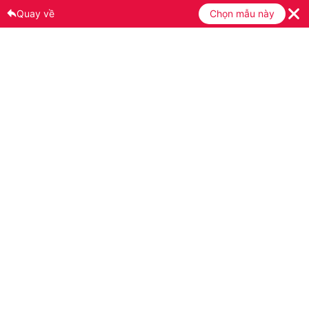
Quay về
Chọn mẫu này