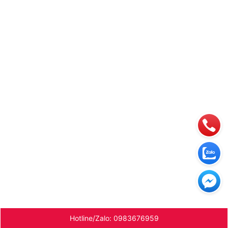
Hotline/Zalo: 0983676959