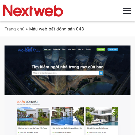
Bỏ
qua
nội
dung
Trang chủ
»
Mẫu web bất động sản 048