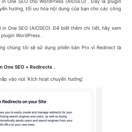
l in One SEO cho WordPress (AIOSEO) . Đây là plugin
yển hướng, tối ưu hóa nội dung của bạn cho các công
ll in One SEO (AIOSEO). Để biết thêm chi tiết, hãy xem
 plugin WordPress .
g chúng tôi sẽ sử dụng phiên bản Pro vì Redirect là
 in One SEO » Redirects
.
hấp vào nút ‘Kích hoạt chuyển hướng’.