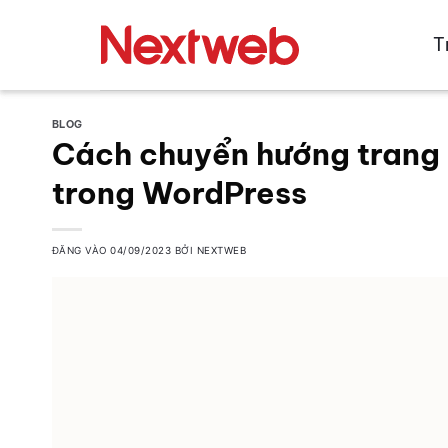
Bỏ
qua
T
nội
dung
BLOG
Cách chuyển hướng trang 
trong WordPress
ĐĂNG VÀO
04/09/2023
BỞI
NEXTWEB