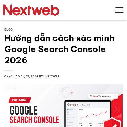
Bỏ
qua
nội
dung
BLOG
Hướng dẫn cách xác minh
Google Search Console
2026
ĐĂNG VÀO
04/07/2026
BỞI
NEXTWEB