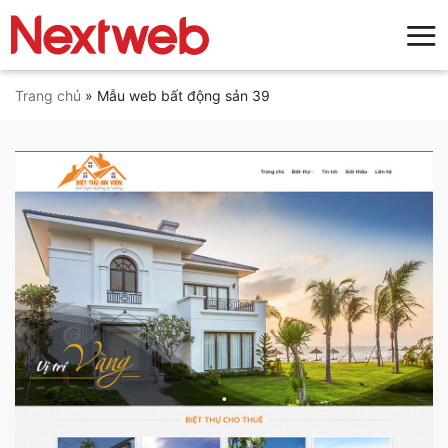
Bỏ
qua
nội
dung
Trang chủ
»
Mẫu web bất động sản 39