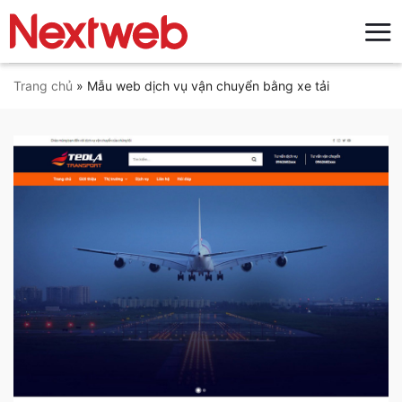
Bỏ
qua
nội
dung
Trang chủ
»
Mẫu web dịch vụ vận chuyển bằng xe tải