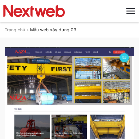
Bỏ
qua
nội
dung
Trang chủ
»
Mẫu web xây dựng 03