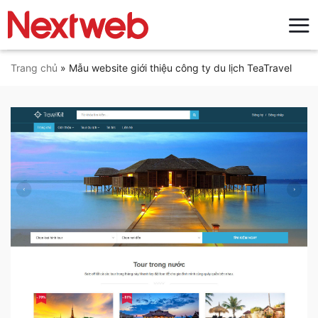
Bỏ
qua
nội
dung
Trang chủ
»
Mẫu website giới thiệu công ty du lịch TeaTravel