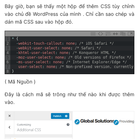
Bây giờ, bạn sẽ thấy một hộp để thêm CSS tùy chỉnh
vào chủ đề WordPress của mình . Chỉ cần sao chép và
dán mã CSS sau vào hộp đó.
1
*
{
2
-
webkit
-
touch
-
callout
:
none
;
/* iOS Safari */
3
-
webkit
-
user
-
select
:
none
;
/* Safari */
4
-
khtml
-
user
-
select
:
none
;
/* Konqueror HTML */
5
-
moz
-
user
-
select
:
none
;
/* Old versions of Firefox */
6
-
ms
-
user
-
select
:
none
;
/* Internet Explorer/Edge */
7
user
-
select
:
none
;
/* Non-prefixed version, currently s
8
}
( Mã Nguồn )
Đây là cách mã sẽ trông như thế nào khi được thêm
vào.