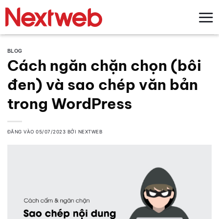
Bỏ
qua
nội
dung
BLOG
Cách ngăn chặn chọn (bôi
đen) và sao chép văn bản
trong WordPress
ĐĂNG VÀO
05/07/2023
BỞI
NEXTWEB