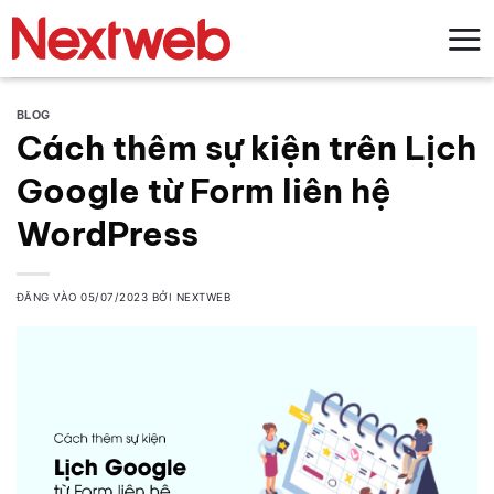
Bỏ
qua
nội
dung
BLOG
Cách thêm sự kiện trên Lịch
Google từ Form liên hệ
WordPress
ĐĂNG VÀO
05/07/2023
BỞI
NEXTWEB