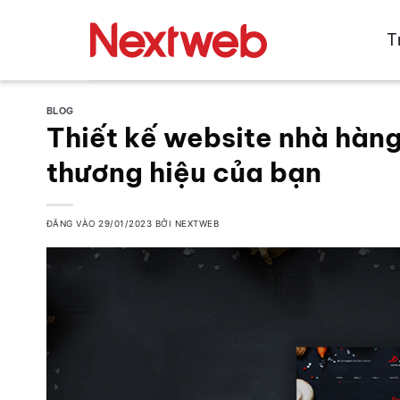
Bỏ
qua
T
nội
dung
BLOG
Thiết kế website nhà hàn
thương hiệu của bạn
ĐĂNG VÀO
29/01/2023
BỞI
NEXTWEB