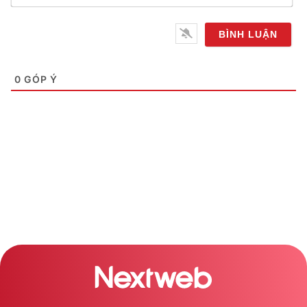
Email*
0
GÓP Ý